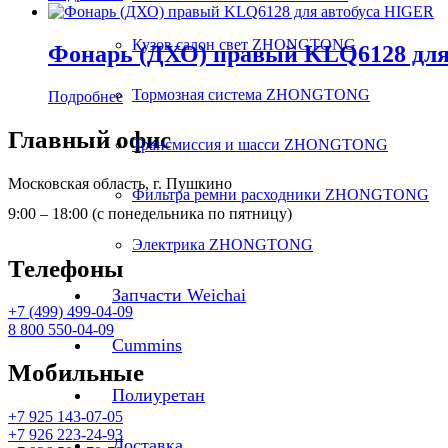
Кузов салон свет ZHONGTONG
Фонарь (ДХО) правый KLQ6128 для
Тормозная система ZHONGTONG
Подробнее
Главный офис
Трансмиссия и шасси ZHONGTONG
Московская область, г. Пушкино
Фильтра ремни расходники ZHONGTONG
9:00 – 18:00 (с понедельника по пятницу)
Электрика ZHONGTONG
Телефоны
Запчасти Weichai
+7 (499) 499-04-09
8 800 550-04-09
Cummins
Мобильные
Полиуретан
+7 925 143-07-05
+7 926 223-24-93
Доставка