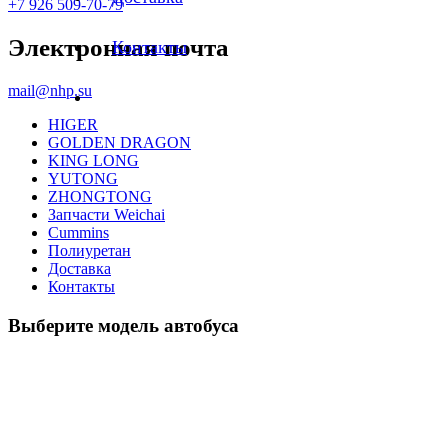
+7 926 509-70-79
Электронная почта
Контакты
mail@nhp.su
HIGER
GOLDEN DRAGON
KING LONG
YUTONG
ZHONGTONG
Запчасти Weichai
Cummins
Полиуретан
Доставка
Контакты
Выберите модель автобуса