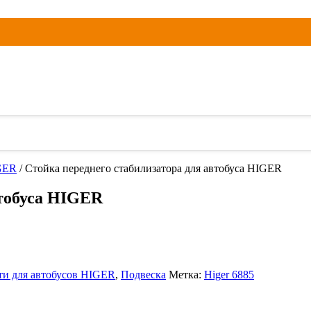
GER
/ Стойка переднего стабилизатора для автобуса HIGER
втобуса HIGER
ти для автобусов HIGER
,
Подвеска
Метка:
Higer 6885