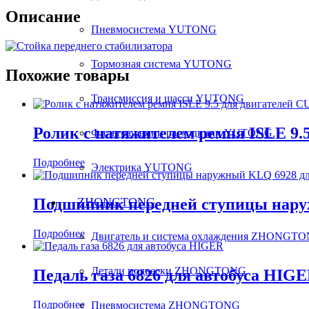
Описание
Пневмосистема YUTONG
Тормозная система YUTONG
Похожие товары
Трансмиссия и шасси YUTONG
Ролик с натяжителем ремня ISLE 9
Фильтра ремни расходники YUTONG
Подробнее
Электрика YUTONG
ZHONGTONG
Подшипник передней ступицы нару
Подробнее
Двигатель и система охлаждения ZHONGT
Детали подвески ZHONGTONG
Педаль газа 6826 для автобуса HIG
Подробнее
Пневмосистема ZHONGTONG