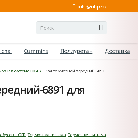
info@nhp.su
ichai
Cummins
Полиуретан
Доставка
мозная система HIGER
/ Вал-тормозной-передний-6891
ередний-6891 для
тобусов HIGER
,
Тормозная система
,
Тормозная система