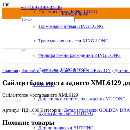
+7 (499) 499-04-09
Пневмосистема KING LONG
info@nhp.su
8 800 550-04-09
Тормозная система KING LONG
Трансмиссия и шасси KING LONG
Фильтра ремни расходники KING LONG
Электрика KING LONG
Главная
/
Запчасти для автобусов GOLDEN DRAGON
/
Детал
Сайлентблок моста заднего XML6129 
YUTONG
Сайлентблок моста заднего XML6129
Двигатель и система охлаждения YUTONG
90008219
Артикул:
ПД-1030
Категории:
Детали подвески GOLDEN DR
Кузов салон свет YUTONG
Похожие товары
Детали подвески YUTONG