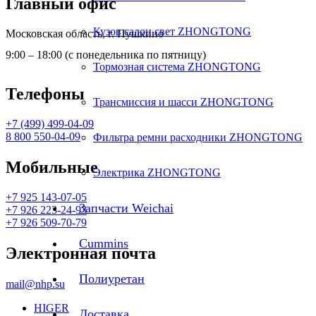
Главный офис
Кузов салон свет ZHONGTONG
Московская область, г. Пушкино
9:00 – 18:00 (с понедельника по пятницу)
Тормозная система ZHONGTONG
Телефоны
Трансмиссия и шасси ZHONGTONG
+7 (499) 499-04-09
8 800 550-04-09
Фильтра ремни расходники ZHONGTONG
Мобильные
Электрика ZHONGTONG
+7 925 143-07-05
Запчасти Weichai
+7 926 223-24-93
+7 926 509-70-79
Cummins
Электронная почта
Полиуретан
mail@nhp.su
HIGER
Доставка