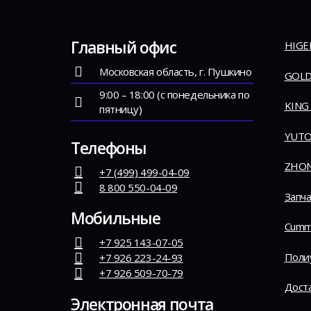
Главный офис
HIGE
Московская область, г. Пушкино
GOLD
9:00 – 18:00 (с понедельника по
KING
пятницу)
YUT
Телефоны
ZHO
+7 (499) 499-04-09
8 800 550-04-09
Запча
Мобильные
Cumm
+7 925 143-07-05
Поли
+7 926 223-24-93
+7 926 509-70-79
Дост
Электронная почта