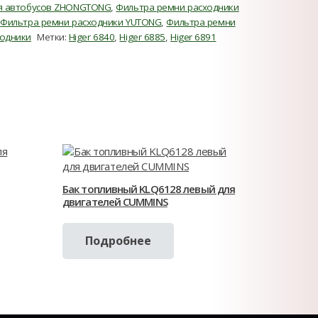
ля автобусов ZHONGTONG
,
Фильтра ремни расходники
,
Фильтра ремни расходники YUTONG
,
Фильтра ремни
ходники
Метки:
Higer 6840
,
Higer 6885
,
Higer 6891
Бак топливный KLQ6128 левый для
двигателей CUMMINS
Подробнее