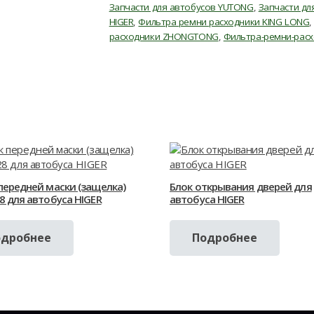
Запчасти для автобусов YUTONG
,
Запчасти д
HIGER
,
Фильтра ремни расходники KING LONG
расходники ZHONGTONG
,
Фильтра-ремни-рас
передней маски (защелка)
Блок открывания дверей для
8 для автобуса HIGER
автобуса HIGER
одробнее
Подробнее