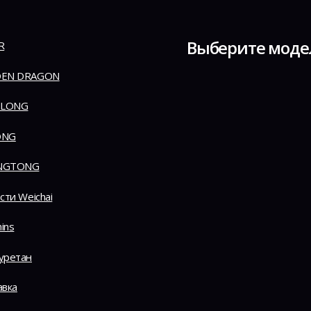
Выберите моде
R
EN DRAGON
 LONG
ONG
NGTONG
сти Weichai
ins
уретан
авка