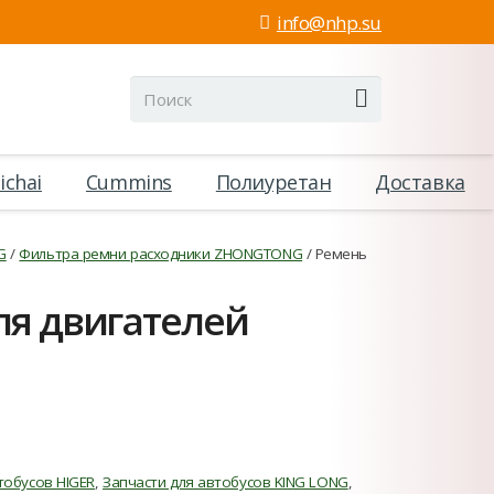
info@nhp.su
ichai
Cummins
Полиуретан
Доставка
G
/
Фильтра ремни расходники ZHONGTONG
/ Ремень
ля двигателей
тобусов HIGER
,
Запчасти для автобусов KING LONG
,