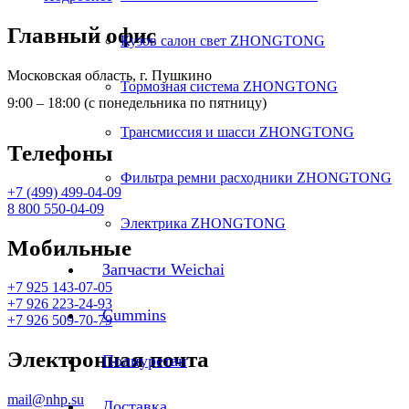
Главный офис
Кузов салон свет ZHONGTONG
Московская область, г. Пушкино
Тормозная система ZHONGTONG
9:00 – 18:00 (с понедельника по пятницу)
Трансмиссия и шасси ZHONGTONG
Телефоны
Фильтра ремни расходники ZHONGTONG
+7 (499) 499-04-09
8 800 550-04-09
Электрика ZHONGTONG
Мобильные
Запчасти Weichai
+7 925 143-07-05
+7 926 223-24-93
Cummins
+7 926 509-70-79
Электронная почта
Полиуретан
mail@nhp.su
Доставка