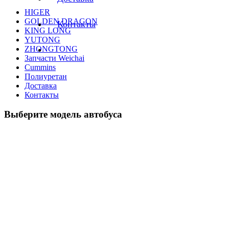
HIGER
GOLDEN DRAGON
Контакты
KING LONG
YUTONG
ZHONGTONG
Запчасти Weichai
Cummins
Полиуретан
Доставка
Контакты
Выберите модель автобуса