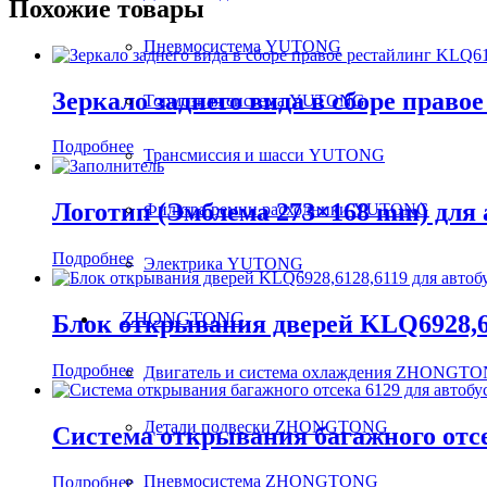
Похожие товары
Пневмосистема YUTONG
Зеркало заднего вида в сборе прав
Тормозная система YUTONG
Подробнее
Трансмиссия и шасси YUTONG
Логотип (Эмблема 273×168 mm) для
Фильтра ремни расходники YUTONG
Подробнее
Электрика YUTONG
ZHONGTONG
Блок открывания дверей KLQ6928,6
Подробнее
Двигатель и система охлаждения ZHONGT
Детали подвески ZHONGTONG
Система открывания багажного отсе
Пневмосистема ZHONGTONG
Подробнее