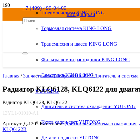
+7 (499) 499-04-09
Пневмосистема KING LONG
info@nhp.su
8 800 550-04-09
Тормозная система KING LONG
Трансмиссия и шасси KING LONG
Фильтра ремни расходники KING LONG
Электрика KING LONG
Главная
/
Запчасти для автобусов HIGER
/
Двигатель и систем
Радиатор KLQ6128, KLQ6122 для двиг
YUTONG
Радиатор KLQ6128, KLQ6122
Двигатель и система охлаждения YUTONG
13YL1-01010-A1
Кузов салон свет YUTONG
Артикул:
Д-1205
Категории:
Двигатель и система охлаждения
,
KLQ6122B
Детали подвески YUTONG