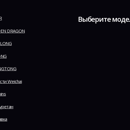
Выберите моде
R
EN DRAGON
 LONG
ONG
NGTONG
сти Weichai
ins
уретан
авка