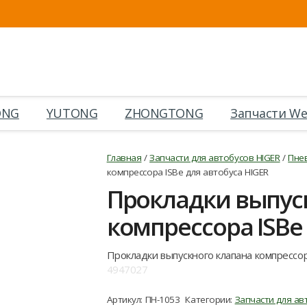
ONG
YUTONG
ZHONGTONG
Запчасти We
Главная
/
Запчасти для автобусов HIGER
/
Пне
компрессора ISBe для автобуса HIGER
Прокладки выпус
компрессора ISBe
Прокладки выпускного клапана компрессор
4947027
Артикул:
ПН-1053
Категории:
Запчасти для ав