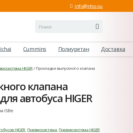
info@nhp.su
ichai
Cummins
Полиуретан
Доставка
вмосистема HIGER
/ Прокладки выпускного клапана
кного клапана
 для автобуса HIGER
а ISBe
тобусов HIGER
,
Пневмосистема
,
Пневмосистема HIGER