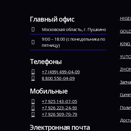
Главный офис
HIGE
Московская область, г. Пушкино
GOLD
9:00 – 18:00 (с понедельника по
KING
пятницу)
YUT
Телефоны
ZHO
+7 (499) 499-04-09
8 800 550-04-09
Запча
Мобильные
Cumm
+7 925 143-07-05
Поли
+7 926 223-24-93
+7 926 509-70-79
Дост
Электронная почта