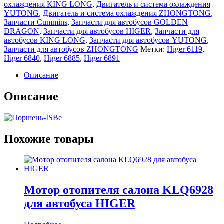
охлаждения KING LONG
,
Двигатель и система охлаждения
YUTONG
,
Двигатель и система охлаждения ZHONGTONG
,
Запчасти Cummins
,
Запчасти для автобусов GOLDEN
DRAGON
,
Запчасти для автобусов HIGER
,
Запчасти для
автобусов KING LONG
,
Запчасти для автобусов YUTONG
,
Запчасти для автобусов ZHONGTONG
Метки:
Higer 6119
,
Higer 6840
,
Higer 6885
,
Higer 6891
Описание
Описание
Похожие товары
Мотор отопителя салона KLQ6928
для автобуса HIGER