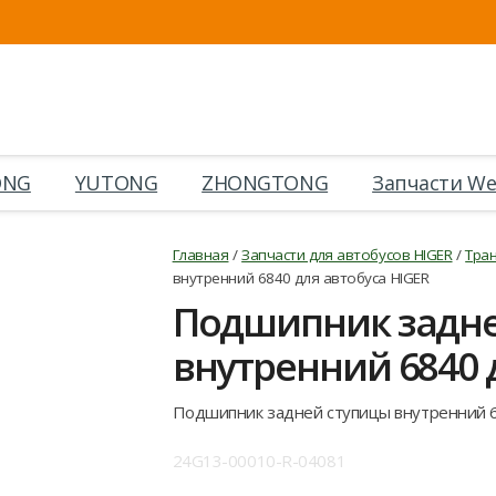
ONG
YUTONG
ZHONGTONG
Запчасти We
Главная
/
Запчасти для автобусов HIGER
/
Тран
внутренний 6840 для автобуса HIGER
Подшипник задне
внутренний 6840 
Подшипник задней ступицы внутренний 
24G13-00010-R-04081