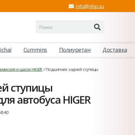
info@nhp.su
ichai
Cummins
Полиуретан
Доставка
смиссия и шасси HIGER
/ Подшипник задней ступицы
й ступицы
для автобуса HIGER
6840