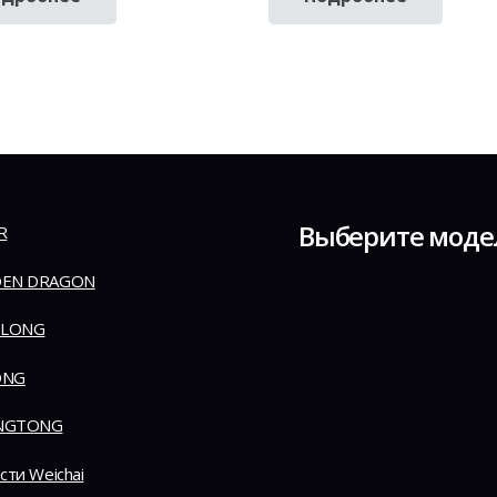
Выберите моде
R
EN DRAGON
 LONG
ONG
NGTONG
сти Weichai