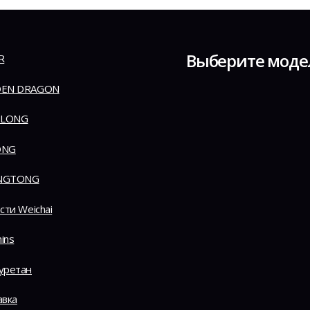
Выберите моде
R
EN DRAGON
 LONG
ONG
NGTONG
сти Weichai
ins
уретан
авка