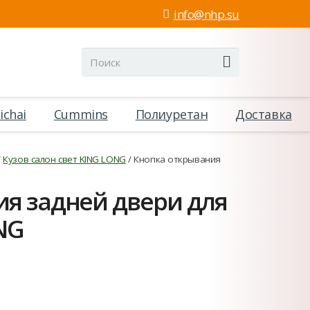
info@nhp.su
ichai
Cummins
Полиуретан
Доставка
/
Кузов салон свет KING LONG
/ Кнопка открывания
я задней двери для
NG