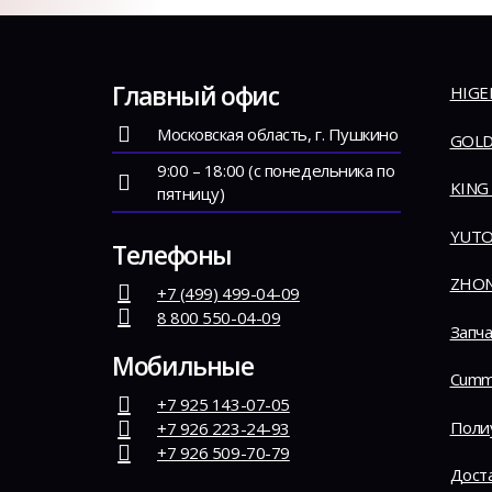
Главный офис
HIGE
Московская область, г. Пушкино
GOLD
9:00 – 18:00 (с понедельника по
KING
пятницу)
YUT
Телефоны
ZHO
+7 (499) 499-04-09
8 800 550-04-09
Запча
Мобильные
Cumm
+7 925 143-07-05
Поли
+7 926 223-24-93
+7 926 509-70-79
Дост