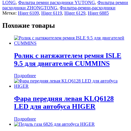
LONG
,
Фильтра ремни расходники YUTONG
,
Фильтра ремни
расходники ZHONGTONG
,
Фильтра-ремни-расходники
Метки:
Higer 6109
,
Higer 6119
,
Higer 6129
,
Higer 6885
Похожие товары
Ролик с натяжителем ремня ISLE
9.5 для двигателей CUMMINS
Подробнее
Фара передняя левая KLQ6128
LED для автобуса HIGER
Подробнее