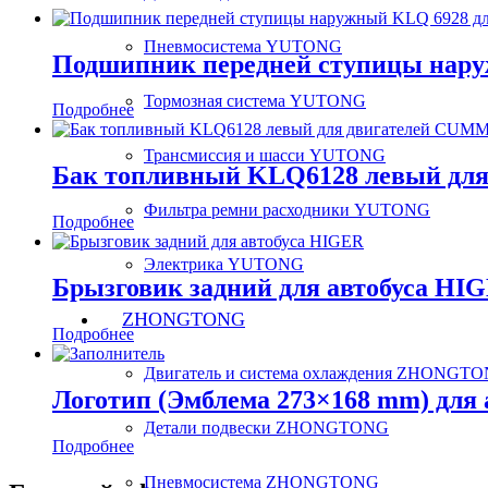
Пневмосистема YUTONG
Подшипник передней ступицы нару
Тормозная система YUTONG
Подробнее
Трансмиссия и шасси YUTONG
Бак топливный KLQ6128 левый дл
Фильтра ремни расходники YUTONG
Подробнее
Электрика YUTONG
Брызговик задний для автобуса HI
ZHONGTONG
Подробнее
Двигатель и система охлаждения ZHONGT
Логотип (Эмблема 273×168 mm) для
Детали подвески ZHONGTONG
Подробнее
Пневмосистема ZHONGTONG