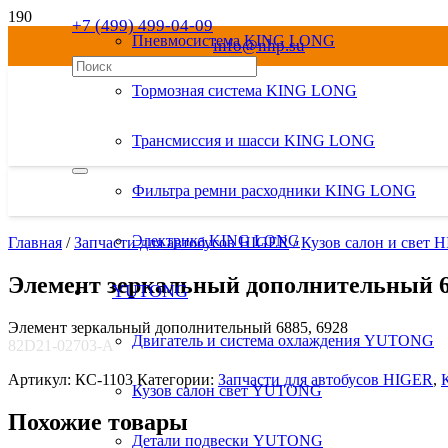
+7 (499) 499-04-09
Пневмосистема KING LONG
info@nhp.su
8 800 550-04-09
Тормозная система KING LONG
Трансмиссия и шасси KING LONG
Фильтра ремни расходники KING LONG
Электрика KING LONG
Главная
/
Запчасти для автобусов HIGER
/
Кузов салон и свет 
Элемент зеркальный дополнительный 68
YUTONG
Элемент зеркальный дополнительный 6885, 6928
Двигатель и система охлаждения YUTONG
82D21-02703-A
Артикул:
КС-1103
Категории:
Запчасти для автобусов HIGER
,
Кузов салон свет YUTONG
Похожие товары
Детали подвески YUTONG