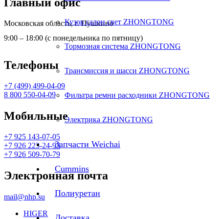
Главный офис
Кузов салон свет ZHONGTONG
Московская область, г. Пушкино
9:00 – 18:00 (с понедельника по пятницу)
Тормозная система ZHONGTONG
Телефоны
Трансмиссия и шасси ZHONGTONG
+7 (499) 499-04-09
8 800 550-04-09
Фильтра ремни расходники ZHONGTONG
Мобильные
Электрика ZHONGTONG
+7 925 143-07-05
Запчасти Weichai
+7 926 223-24-93
+7 926 509-70-79
Cummins
Электронная почта
Полиуретан
mail@nhp.su
HIGER
Доставка