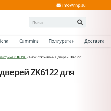
info@nhp.su
ichai
Cummins
Полиуретан
Доставка
лектрика YUTONG
/ Блок открывания дверей ZK6122
дверей ZK6122 для