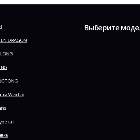
Выберите моде
R
EN DRAGON
 LONG
ONG
NGTONG
сти Weichai
ins
уретан
авка