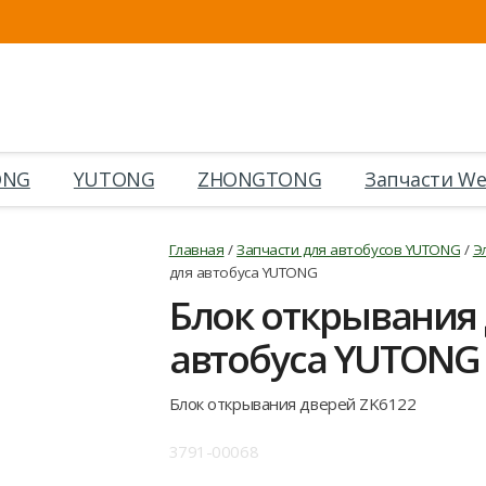
ONG
YUTONG
ZHONGTONG
Запчасти We
Главная
/
Запчасти для автобусов YUTONG
/
Э
для автобуса YUTONG
Блок открывания 
автобуса YUTONG
Блок открывания дверей ZK6122
3791-00068