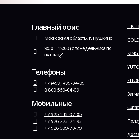
Главный офис
HIGE
Московская область, г. Пушкино
GOLD
9:00 – 18:00 (с понедельника по
KING
пятницу)
YUT
Телефоны
ZHO
+7 (499) 499-04-09
8 800 550-04-09
Запча
Мобильные
Cumm
+7 925 143-07-05
Поли
+7 926 223-24-93
+7 926 509-70-79
Дост