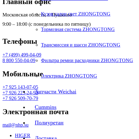
Главный офис
Кузов салон свет ZHONGTONG
Московская область, г. Пушкино
9:00 – 18:00 (с понедельника по пятницу)
Тормозная система ZHONGTONG
Телефоны
Трансмиссия и шасси ZHONGTONG
+7 (499) 499-04-09
8 800 550-04-09
Фильтра ремни расходники ZHONGTONG
Мобильные
Электрика ZHONGTONG
+7 925 143-07-05
Запчасти Weichai
+7 926 223-24-93
+7 926 509-70-79
Cummins
Электронная почта
Полиуретан
mail@nhp.su
HIGER
Доставка