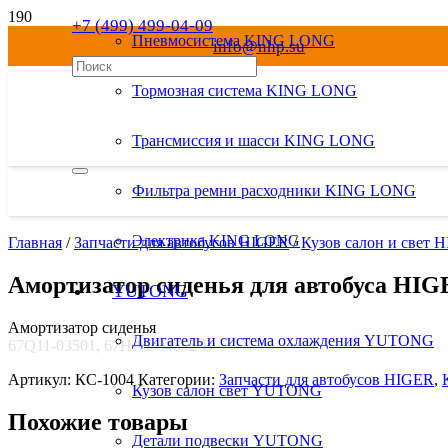
+7 (499) 499-04-09
Пневмосистема KING LONG
info@nhp.su
8 800 550-04-09
Тормозная система KING LONG
Трансмиссия и шасси KING LONG
Фильтра ремни расходники KING LONG
Электрика KING LONG
Главная
/
Запчасти для автобусов HIGER
/
Кузов салон и свет 
Амортизатор сиденья для автобуса HI
YUTONG
Амортизатор сиденья
Двигатель и система охлаждения YUTONG
67Q11-03501, 67HA1-04502-B
Артикул:
КС-1004
Категории:
Запчасти для автобусов HIGER
,
Кузов салон свет YUTONG
Похожие товары
Детали подвески YUTONG