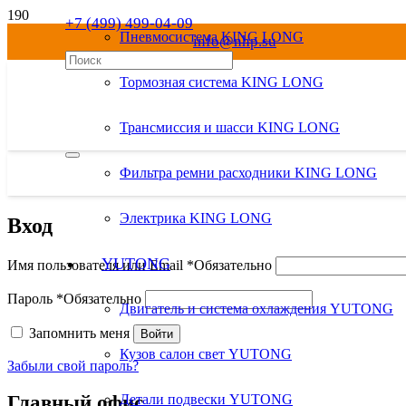
+7 (499) 499-04-09
Пневмосистема KING LONG
info@nhp.su
8 800 550-04-09
Тормозная система KING LONG
Трансмиссия и шасси KING LONG
Фильтра ремни расходники KING LONG
Электрика KING LONG
Вход
YUTONG
Имя пользователя или Email
*
Обязательно
Пароль
*
Обязательно
Двигатель и система охлаждения YUTONG
Запомнить меня
Войти
Кузов салон свет YUTONG
Забыли свой пароль?
Главный офис
Детали подвески YUTONG