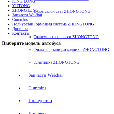
KING LONG
YUTONG
ZHONGTONG
Кузов салон свет ZHONGTONG
Запчасти Weichai
Cummins
Полиуретан
Тормозная система ZHONGTONG
Доставка
Контакты
Трансмиссия и шасси ZHONGTONG
Выберите модель автобуса
Фильтра ремни расходники ZHONGTONG
Электрика ZHONGTONG
Запчасти Weichai
Cummins
Полиуретан
Доставка