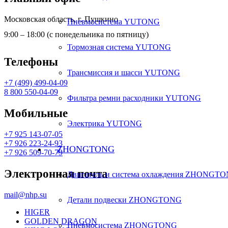
Московская область, г. Пушкино
Пневмосистема YUTONG
9:00 – 18:00 (с понедельника по пятницу)
Тормозная система YUTONG
Телефоны
Трансмиссия и шасси YUTONG
+7 (499) 499-04-09
8 800 550-04-09
Фильтра ремни расходники YUTONG
Мобильные
Электрика YUTONG
+7 925 143-07-05
+7 926 223-24-93
ZHONGTONG
+7 926 509-70-79
Электронная почта
Двигатель и система охлаждения ZHONGT
mail@nhp.su
Детали подвески ZHONGTONG
HIGER
GOLDEN DRAGON
Пневмосистема ZHONGTONG